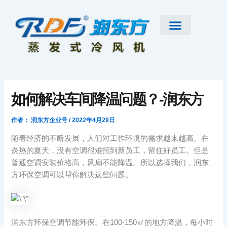
跳
至
内
容
首页
公司简介
工业大风扇
蒸发式冷风机
节能低碳空调
扇机互补
工程案例
新闻资讯
联系我们
如何解决车间降温问题？-润东方
作者：
润东方企业号
/
2022年4月29日
随着经济的不断发展，人们对工作环境的需求越来越高。在
炎热的夏天，没有空调很难招到新员工，留住好员工。但是
普通空调安装价格高，风扇不能降温。所以选择我们，润东
方环保空调可以帮你解决这些问题。
润东方环保空调节能环保。在100-150㎡的地方降温，每小时