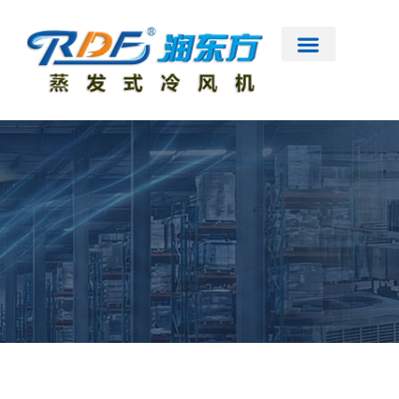
跳
至
内
容
首页
公司简介
工业大风扇
蒸发式冷风机
节能低碳空调
扇机互补
工程案例
新闻资讯
联系我们