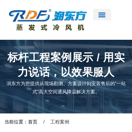
跳
至
内
容
首页
公司简介
工业大风扇
蒸发式冷风机
节能低碳空调
扇机互补
工程案例
新闻资讯
联系我们
标杆工程案例展示 / 用实
力说话，以效果服人
润东方为您提供从现场勘测、方案设计到安装售后的“一站
式”高大空间通风降温解决方案。
当前位置：首页
/
工程案例