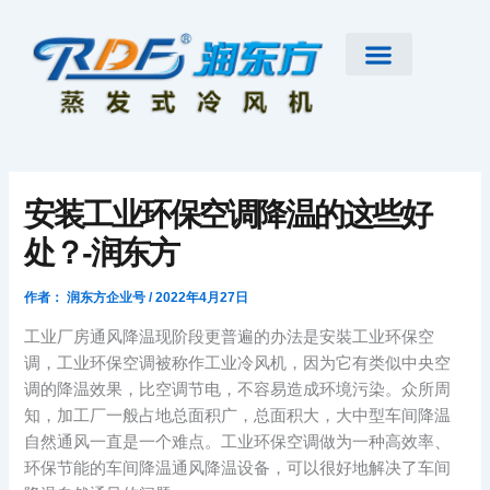
跳
至
内
容
首页
公司简介
工业大风扇
蒸发式冷风机
节能低碳空调
扇机互补
工程案例
新闻资讯
联系我们
安装工业环保空调降温的这些好
处？-润东方
作者：
润东方企业号
/
2022年4月27日
工业厂房通风降温现阶段更普遍的办法是安裝工业环保空
调，工业环保空调被称作工业冷风机，因为它有类似中央空
调的降温效果，比空调节电，不容易造成环境污染。众所周
知，加工厂一般占地总面积广，总面积大，大中型车间降温
自然通风一直是一个难点。工业环保空调做为一种高效率、
环保节能的车间降温通风降温设备，可以很好地解决了车间