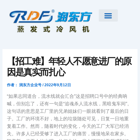
跳
至
内
容
首页
公司简介
工业大风扇
蒸发式冷风机
节能低碳空调
扇机互补
工程案例
新闻资讯
联系我们
【招工难】年轻人不愿意进厂的原
因是真实而扎心
作者：
润东方企业号
/
2022年9月12日
“如果志同道合，流水线就会汇合”这是招聘口号中的经典呐
喊，但别忘了，还有一句是“追魂杀人流水线，黑暗鬼车间”。
这句话的意思是工厂里的兄弟姐妹们一眼就看到了最后的日
子。工厂的环境不好，地上的垃圾随处可见，日复一日地重
复着工作。然而，随着时代的变化，今天的工厂大军已经消
失。许多人已经受够了进入工厂的痛苦，慢慢地呆在家乡。