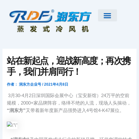
跳
至
内
容
首页
公司简介
工业大风扇
蒸发式冷风机
节能低碳空调
扇机互补
工程案例
新闻资讯
联系我们
站在新起点，迎战新高度；再次携
手，我们并肩同行！
作者：
润东方企业号
/
2021年4月8日
3月30-4月2日深圳国际会展中心（宝安新馆）24万平的空前
规模，2000+家品牌阵容，络绎不绝的人流，现场人头揣动，
“润东方”
又带着新年度新产品强势进入4号馆4-K47展位。