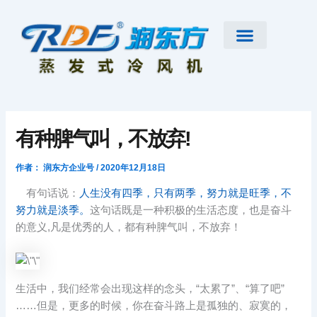
跳
至
内
容
首页
公司简介
工业大风扇
蒸发式冷风机
节能低碳空调
扇机互补
工程案例
新闻资讯
联系我们
有种脾气叫，不放弃!
作者：
润东方企业号
/
2020年12月18日
有句话说：
人生没有四季，只有两季，努力就是旺季，不
努力就是淡季。
这句话既是一种积极的生活态度，也是奋斗
的意义,凡是优秀的人，都有种脾气叫，不放弃！
生活中，我们经常会出现这样的念头，“太累了”、“算了吧”
……但是，更多的时候，你在奋斗路上是孤独的、寂寞的，