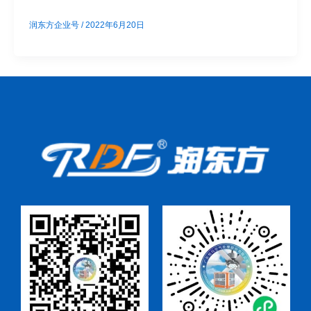
润东方企业号
/
2022年6月20日