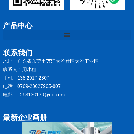
产品中心
联系我们
地址：广东省东莞市万江大汾社区大汾工业区
联系人：周小姐
手机：138 2917 2307
电话：0769-23627905-807
电邮：1293130179@qq.com
最新企业画册