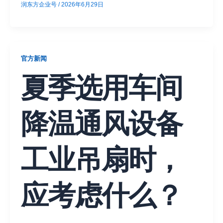
润东方企业号
/
2026年6月29日
官方新闻
夏季选用车间
降温通风设备
工业吊扇时，
应考虑什么？