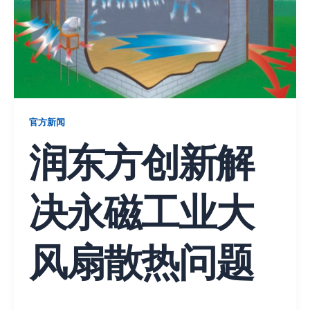
官方新闻
润东方创新解
决永磁工业大
风扇散热问题