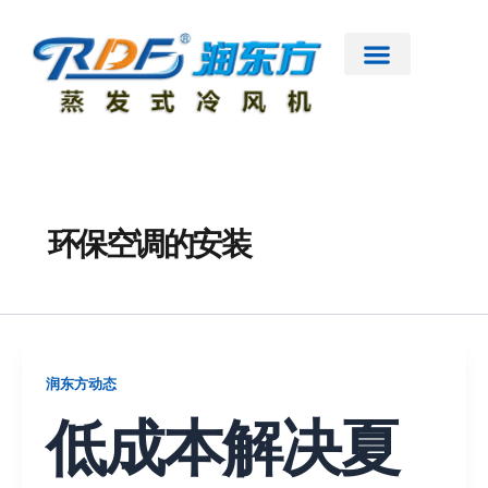
跳
至
内
容
首页
公司简介
工业大风扇
蒸发式冷风机
节能低碳空调
扇机互补
工程案例
新闻资讯
联系我们
环保空调的安装
润东方动态
低成本解决夏