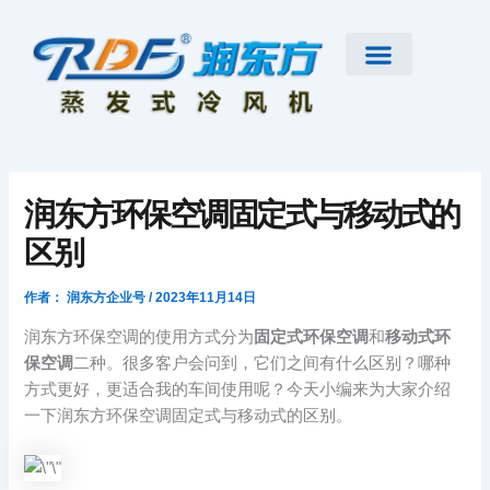
跳
至
内
容
首页
公司简介
工业大风扇
蒸发式冷风机
节能低碳空调
扇机互补
工程案例
新闻资讯
联系我们
润东方环保空调固定式与移动式的
区别
作者：
润东方企业号
/
2023年11月14日
润东方环保空调的使用方式分为
固定式环保空调
和
移动式环
保空调
二种。很多客户会问到，它们之间有什么区别？哪种
方式更好，更适合我的车间使用呢？今天小编来为大家介绍
一下润东方环保空调固定式与移动式的区别。