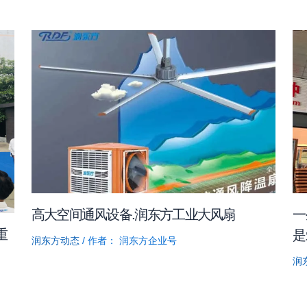
高大空间通风设备.润东方工业大风扇
一
重
是
润东方动态
/ 作者：
润东方企业号
润