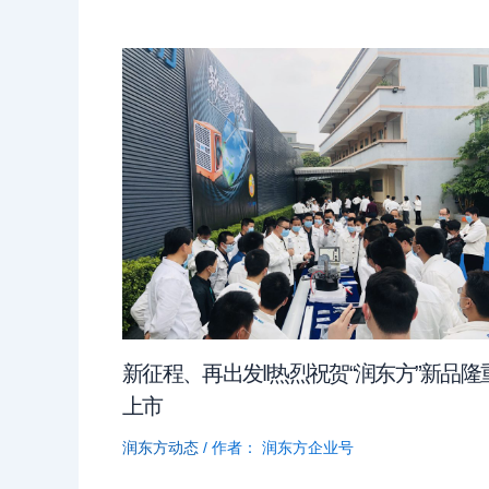
新征程、再出发‖热烈祝贺“润东方”新品隆
上市
润东方动态
/ 作者：
润东方企业号