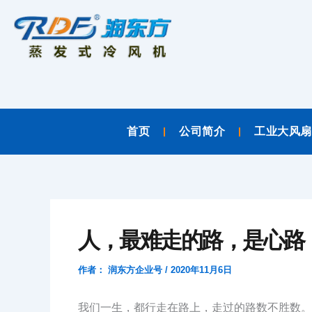
跳
至
内
容
首页
公司简介
工业大风扇
人，最难走的路，是心路
作者：
润东方企业号
/
2020年11月6日
我们一生，都行走在路上，走过的路数不胜数。