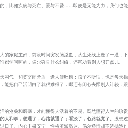
的，比如疾病与死亡、爱与不爱……即便是无能为力，我们也能
大的家庭主妇，前段时间突发脑溢血，从生死线上走了一遭，下
谁都笑呵呵的，偶尔碰见什么纠纷，还帮劝着别人想开点儿。
天闷气；和婆婆闹矛盾，逢人便吐槽；孩子不听话，也是每天操
，能把自己活明白了就很难得了，哪还有闲心去跟别人计较，跟
活的沧桑和磨砺，才能懂得人活着的不易。既然懂得人生的珍贵
的人和事，想通了，心路就通了；看淡了，心路就宽了。
没想过
过日子。内心丰盛安宁，性格澄澈豁达。偶尔矫情却不矫揉造作