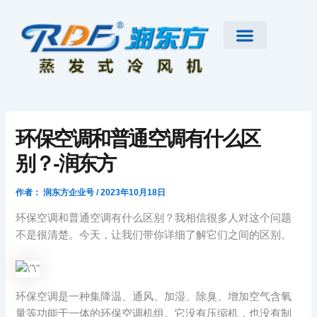
跳
至
内
容
首页
公司简介
工业大风扇
蒸发式冷风机
节能低碳空调
扇机互补
工程案例
新闻资讯
联系我们
环保空调和普通空调有什么区
别？-润东方
作者：
润东方企业号
/
2023年10月18日
环保空调和普通空调有什么区别？我相信很多人对这个问题
不是很清楚。今天，让我们带你详细了解它们之间的区别。
环保空调是一种集降温、通风、加湿、除臭、增加空气含氧
量等功能于一体的环保空调机组。它没有压缩机，也没有制