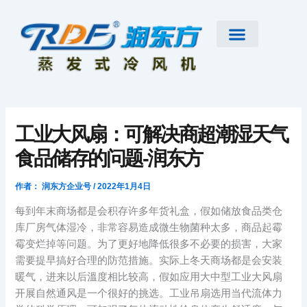
跳
至
内
容
首页
公司简介
工业大风扇
蒸发式冷风机
节能低碳空调
扇机互补
工程案例
新闻资讯
联系我们
工业大风扇：可解决商超潮湿天气
食品储存的问题-润东方
作者：
润东方企业号
/
2022年1月4日
每到年末商场都是会积存许多年货礼盒，假如储放食品类仓
库厂房气体湿冷，非常容易造成微生物菌种太多，商品起霉
霉变烂掉等问题。为了更好地降低很多不必要的损害，大家
需要提早搞好合理的防范措施。实际上冬天商场都是会安装
暖气，进来以后溫度相比较高，假如应用大中型工业大风扇
开展自然通风是一个很好的挑选。工业吊扇选用当代流体力