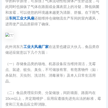
学的科学原理，可加强了气体流动性给身体产生舒适度，与
此同时也操纵了气体在路面或金属表层上的冷疑，降低病菌
和发霉，可以使您的环境越来越更为清新、舒服。在下雨气
温
车间工业大风扇
还能维持仓储物流生产车间的室内通风，
进而使产品品质获得了确保。
此外润东方
工业大风扇厂家
在这里也建议大伙儿，食品类存
储还应留意以下几个方面：
（一）存储食品类的场地、机器设备应当维持清洁，无霉
点、鼠迹、蚊虫、臭虫，不可储放有害、有危害物件（如：
杀鼠剂、灭虫剂、洗洁剂、消毒液等）及本人日常生活用
品。
（二）食品类理应归类、分架储放，间距墙面、路面均在
10cm以上，并定期维护，应用应遵循先进先出法的标准，霉
变和三无食品应立即消除。