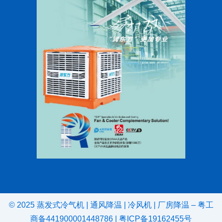
© 2025
蒸发式冷气机
|
通风降温
|
冷风机
|
厂房降温
–
粤工
商备441900001448786
|
粤ICP备19162455号