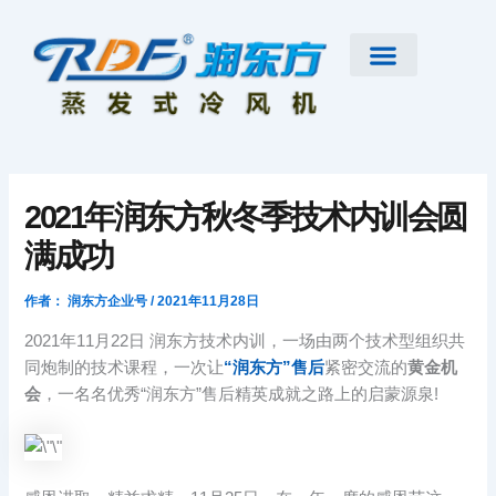
跳
至
内
容
首页
公司简介
工业大风扇
蒸发式冷风机
节能低碳空调
扇机互补
工程案例
新闻资讯
联系我们
2021年润东方秋冬季技术内训会圆
满成功
作者：
润东方企业号
/
2021年11月28日
2021年11月22日 润东方技术内训，一场由两个技术型组织共
同炮制的技术课程，一次让
“润东方”售后
紧密交流的
黄金机
会
，一名名优秀“润东方”售后精英成就之路上的启蒙源泉!